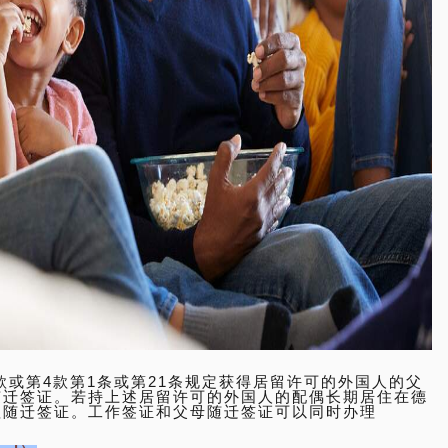
2款或第4款第1条或第21条规定获得居留许可的外国人的父
随迁签证。若持上述居留许可的外国人的配偶长期居住在德
理随迁签证。工作签证和父母随迁签证可以同时办理